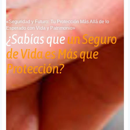
«Seguridad y Futuro: Tu Protección Más Allá de lo
Esperado con Vida y Patrimonio»
¿Sabías que
un Seguro
de Vida es Más que
Protección?