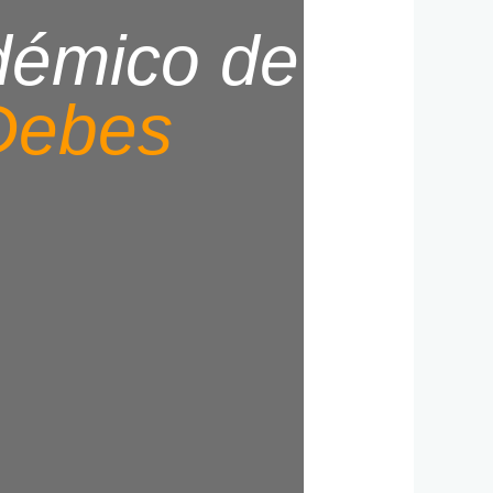
démico de
Debes